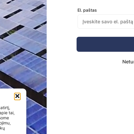
Privalomas
El. paštas
Netu
tirtį,
pie tai,
ašome
ojimu,
ukų