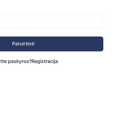
Patvirtinti
rite paskyros?
Registracija