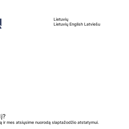
Lietuvių
Lietuvių
English
Latviešu
į?
są ir mes atsiųsime nuorodą slaptažodžio atstatymui.