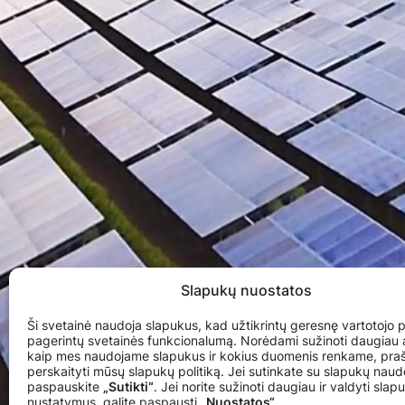
Slapukų nuostatos
Ši svetainė naudoja slapukus, kad užtikrintų geresnę vartotojo pa
pagerintų svetainės funkcionalumą. Norėdami sužinoti daugiau a
kaip mes naudojame slapukus ir kokius duomenis renkame, pr
perskaityti mūsų slapukų politiką. Jei sutinkate su slapukų naud
paspauskite
„Sutikti“
. Jei norite sužinoti daugiau ir valdyti slap
nustatymus, galite paspausti
„Nuostatos“
.